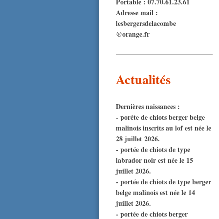
Portable : 07.70.61.23.61
Adresse mail :
lesbergersdelacombe
@orange.fr
Actualités
Dernières naissances :
- poréte de chiots berger belge
malinois inscrits au lof est née le
28 juillet 2026.
- portée de chiots de type
labrador noir est née le 15
juillet 2026.
- portée de chiots de type berger
belge malinois est née le 14
juillet 2026.
- portée de chiots berger