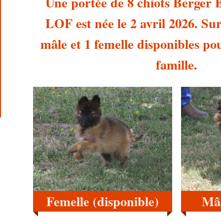
Une portée de 8 chiots Berger 
LOF est née le 2 avril 2026. Sur c
mâle et 1 femelle disponibles po
famille.
Femelle (disponible)
Mâl